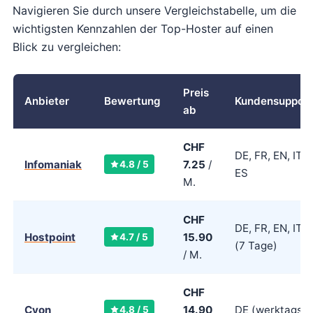
Navigieren Sie durch unsere Vergleichstabelle, um die
wichtigsten Kennzahlen der Top-Hoster auf einen
Blick zu vergleichen:
Preis
Anbieter
Bewertung
Kundensupport
ab
CHF
DE, FR, EN, IT,
Infomaniak
7.25
/
4.8 / 5
ES
M.
CHF
DE, FR, EN, IT
Hostpoint
15.90
4.7 / 5
(7 Tage)
/ M.
CHF
Cyon
14.90
DE (werktags)
4.8 / 5