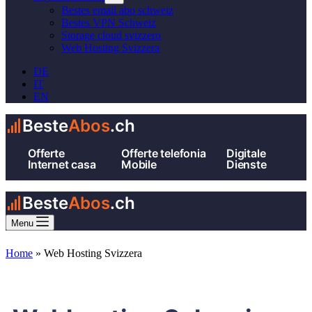
Bestes email abo schweiz
Bestes VPN Schweiz
Storage cloud svizzero
Web Hosting Svizzera
DE
IT
EN
Beste
Abos
.ch
Offerte
Offerte telefonia
Digitale
Internet casa
Mobile
Dienste
Beste
Abos
.ch
Menu
Home
»
Web Hosting Svizzera