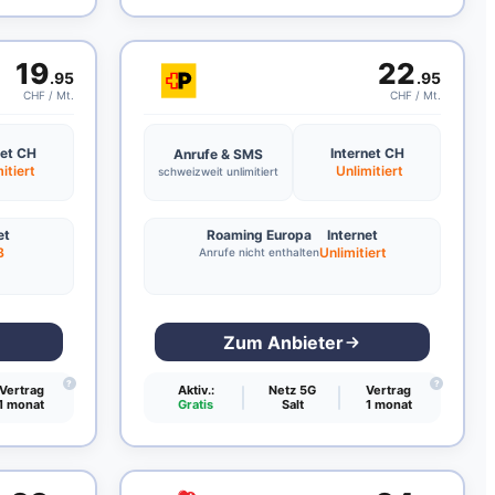
19
22
.95
.95
CHF / Mt.
CHF / Mt.
net CH
Internet CH
Anrufe & SMS
itiert
Unlimitiert
schweizweit unlimitiert
et
Roaming Europa
Internet
B
Unlimitiert
Anrufe nicht enthalten
Zum Anbieter
?
?
Vertrag
Aktiv.:
Netz 5G
Vertrag
1 monat
Gratis
Salt
1 monat