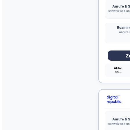
Anrufe &
schweizweit unl
Roamin
Anrufe 
Z
Aktiv.:
59.-
Anrufe &
schweizweit unl