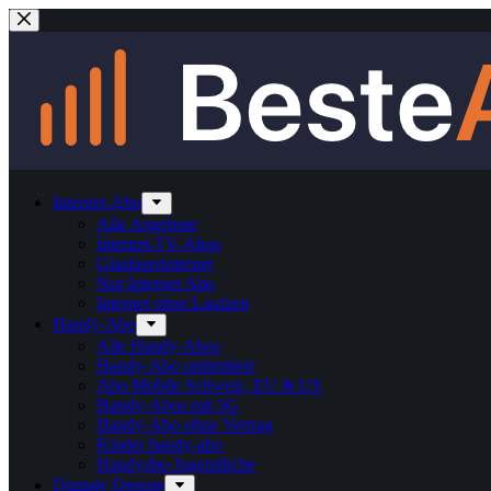
Skip
to
content
Internet-Abo
Alle Angebote
Internet-TV-Abos
Glasfaserinternet
Nur Internet Abo
Internet ohne Laufzeit
Handy-Abo
Alle Handy-Abos
Handy-Abo unlimitiert
Abo Mobile Schweiz, EU & US
Handy-Abos mit 5G
Handy-Abo ohne Vertrag
Kinder handy-abo
Handyabo Jugendliche
Digitale Dienste