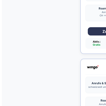
Roam
Anr
CH → I
Z
Aktiv.:
Gratis
Anrufe &
schweizweit unl
Roa
Anrufe