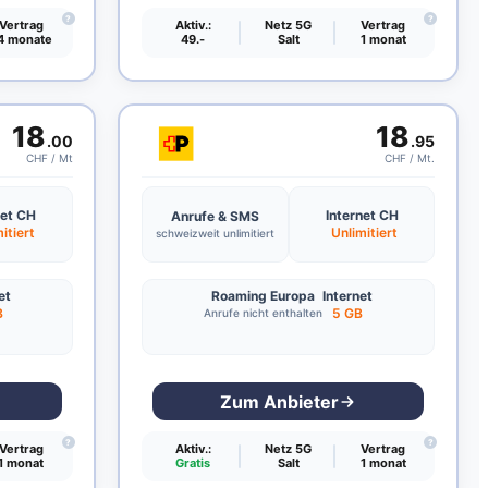
?
?
Vertrag
Aktiv.:
Netz 5G
Vertrag
4 monate
49.-
Salt
1 monat
18
18
.00
.95
CHF / Mt
CHF / Mt.
net CH
Internet CH
Anrufe & SMS
itiert
Unlimitiert
schweizweit unlimitiert
et
Roaming Europa
Internet
B
5 GB
Anrufe nicht enthalten
Zum Anbieter
?
?
Vertrag
Aktiv.:
Netz 5G
Vertrag
1 monat
Gratis
Salt
1 monat