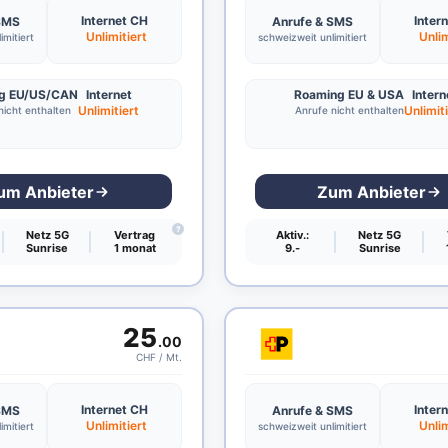
Internet CH
Inter
 SMS
Anrufe & SMS
Unlimitiert
Unlim
imitiert
schweizweit unlimitiert
g EU/US/CAN
Internet
Roaming EU & USA
Intern
Unlimitiert
Unlimit
nicht enthalten
Anrufe nicht enthalten
um Anbieter
Zum Anbieter
?
Netz 5G
Vertrag
Aktiv.:
Netz 5G
Sunrise
1 monat
9.-
Sunrise
25
.00
CHF / Mt.
Internet CH
Inter
 SMS
Anrufe & SMS
Unlimitiert
Unlim
imitiert
schweizweit unlimitiert