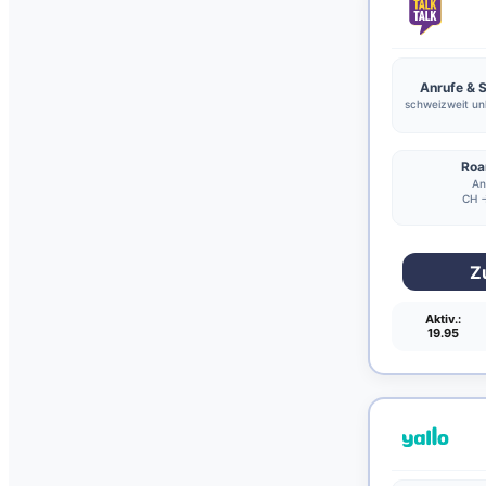
Anrufe &
schweizweit unl
Roa
An
CH →
Z
Aktiv.:
19.95