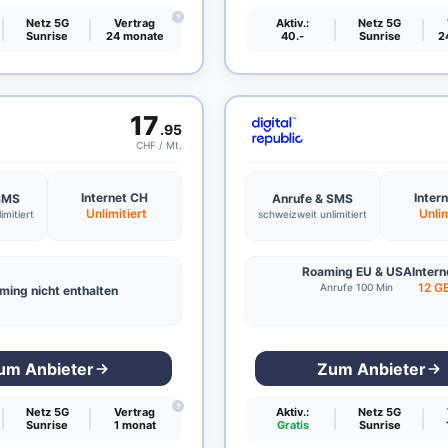
?
Netz 5G
Vertrag
Aktiv.:
Netz 5G
Sunrise
24 monate
40.-
Sunrise
2
Ohne Vertragsbindung
Kinder Handy-Abo
Jugendliche
17
.95
CHF / Mt.
Internet CH
Inter
 SMS
Anrufe & SMS
Unlimitiert
Unlim
imitiert
schweizweit unlimitiert
Roaming EU & USA
Intern
12 G
Anrufe 100 Min
ming nicht enthalten
um Anbieter
Zum Anbieter
?
Netz 5G
Vertrag
Aktiv.:
Netz 5G
Sunrise
1 monat
Gratis
Sunrise