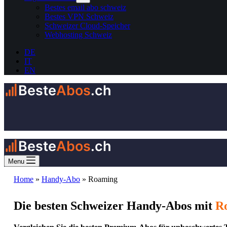
Bestes email abo schweiz
Bestes VPN Schweiz
Schweizer Cloud-Speicher
Webhosting Schweiz
DE
IT
EN
Beste
Abos
.ch
Beste
Abos
.ch
Menu
Home
»
Handy-Abo
»
Roaming
Die besten Schweizer Handy-Abos mit
R