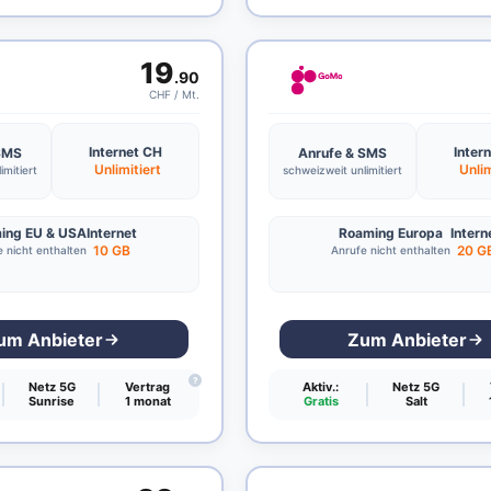
19
.90
CHF / Mt.
Internet CH
Inter
 SMS
Anrufe & SMS
Unlimitiert
Unlim
imitiert
schweizweit unlimitiert
ing EU & USA
Internet
Roaming Europa
Intern
10 GB
20 G
 nicht enthalten
Anrufe nicht enthalten
um Anbieter
Zum Anbieter
?
Netz 5G
Vertrag
Aktiv.:
Netz 5G
Sunrise
1 monat
Gratis
Salt