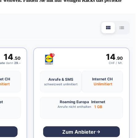
weltweit. Finden Sie mit nur wenigen Klicks das perfekte
14
14
.50
.90
ate
dann
29.-
CHF / Mt.
net CH
Internet CH
Anrufe & SMS
itiert
Unlimitiert
schweizweit unlimitiert
et
Roaming Europa
Internet
B
1 GB
Anrufe nicht enthalten
Zum Anbieter