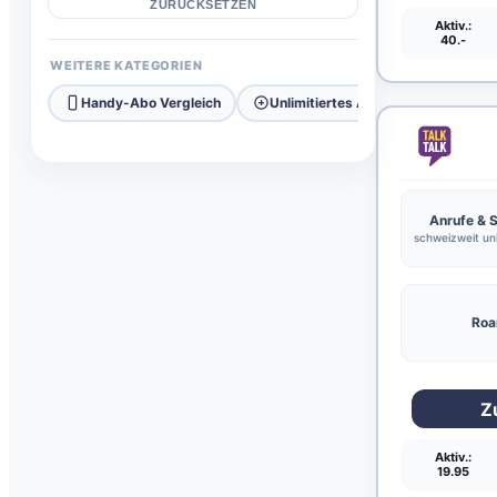
ZURÜCKSETZEN
Aktiv.:
40.-
WEITERE KATEGORIEN
Handy-Abo Vergleich
Unlimitiertes Abo
5G Abo
Anrufe &
schweizweit unl
Roa
Z
Aktiv.:
19.95