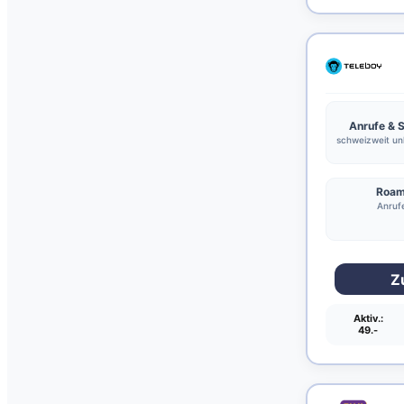
Anrufe &
schweizweit unl
Roam
Anrufe
Z
Aktiv.:
49.-