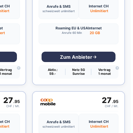
net CH
Internet CH
Anrufe & SMS
itiert
Unlimitiert
schweizweit unlimitiert
et
Roaming EU & USA
Internet
iert
20 GB
Anrufe 60 Min
Zum Anbieter
?
?
Vertrag
Aktiv.:
Netz 5G
Vertrag
1 monat
59.-
Sunrise
1 monat
27
27
.95
.95
CHF / Mt.
CHF / Mt.
net CH
Internet CH
Anrufe & SMS
itiert
Unlimitiert
schweizweit unlimitiert