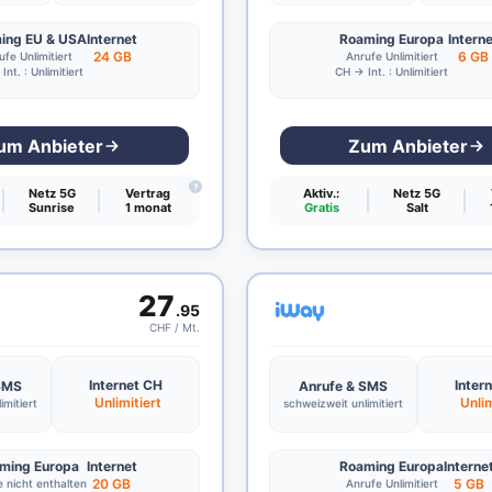
ing EU & USA
Internet
Roaming Europa
Intern
24 GB
6 GB
ufe Unlimitiert
Anrufe Unlimitiert
nt. : Unlimitiert
CH → Int. : Unlimitiert
um Anbieter
Zum Anbieter
?
Netz 5G
Vertrag
Aktiv.:
Netz 5G
Sunrise
1 monat
Gratis
Salt
27
.95
CHF / Mt.
Internet CH
Inter
 SMS
Anrufe & SMS
Unlimitiert
Unlim
imitiert
schweizweit unlimitiert
ming Europa
Internet
Roaming Europa
Interne
20 GB
5 GB
 nicht enthalten
Anrufe Unlimitiert