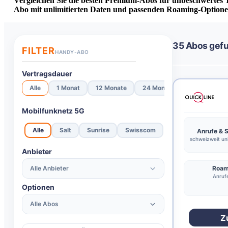
Vergleichen Sie die besten Premium-Abos für unbeschwertes T
Abo mit unlimitierten Daten und passenden Roaming-Optionen,
35 Abos gef
FILTER
HANDY-ABO
Vertragsdauer
Alle
1 Monat
12 Monate
24 Monate
Mobilfunknetz 5G
Alle
Salt
Sunrise
Swisscom
Anrufe &
schweizweit unl
Anbieter
Alle Anbieter
Roam
Anrufe
Optionen
Alle Abos
Z