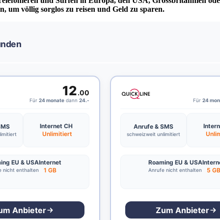
elefonieren und Surfen in Europa, den USA, Grossbritannien oder 
 um völlig sorglos zu reisen und Geld zu sparen.
unden
12
.00
Für
24 monate
dann
24.-
Für
24 mon
Internet CH
Inter
 SMS
Anrufe & SMS
Unlimitiert
Unlim
imitiert
schweizweit unlimitiert
ing EU & USA
Internet
Roaming EU & USA
Intern
1 GB
5 G
 nicht enthalten
Anrufe nicht enthalten
um Anbieter
Zum Anbieter