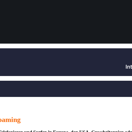
In
oaming