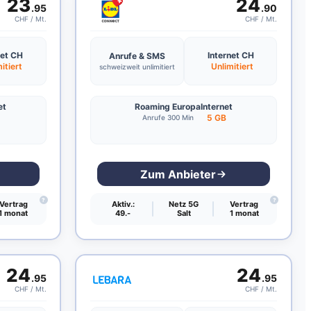
23
24
.95
.90
CHF / Mt.
CHF / Mt.
net CH
Internet CH
Anrufe & SMS
itiert
Unlimitiert
schweizweit unlimitiert
et
Roaming Europa
Internet
B
5 GB
Anrufe 300 Min
Zum Anbieter
?
?
Vertrag
Aktiv.:
Netz 5G
Vertrag
1 monat
49.-
Salt
1 monat
24
24
.95
.95
CHF / Mt.
CHF / Mt.