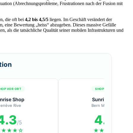
ktsituation (Abrechnungsprobleme, Frustrationen nach der Fusion mit
, die oft bei
4,2 bis 4,5/5
liegen. Im Geschäft verändert der
um, eine Bewertung „heiss“ abzugeben. Dieses massive Gefälle
n, als die tatsächliche Qualität seiner mobilen Infrastrukturen und
tion
HOP VOR ORT
SHOP VOR ORT
nrise Shop
Sunrise Shop
enève Rive
Bern Marktgasse
4.3
4.4
/5
/5
★★★★☆
★★★★☆