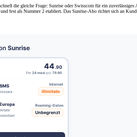
hnell die gleiche Frage: Sunrise oder Swisscom für ein zuverlässiges A
und fest als Nummer 2 etabliert. Das Sunrise-Abo richtet sich an Kund
von
Sunrise
44
.90
Per
24 mesi
poi
79.90
Internet
 SMS
illimitato
 Svizzera
Europa
Roaming-Daten
imitate
Unbegrenzt
nlimitiert