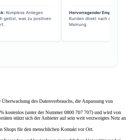
ck:
Komplexe Anliegen
Hervorragender Empfang:
Der Berat
h gelöst, was zu positiven
Kunden direkt nach dem Kauf um ih
rt.
Meinung.
s die Überwachung des Datenverbrauchs, die Anpassung von
00 % kostenlos (unter der Nummer 0800 707 707) und wird von
eräten stützt sich der Anbieter auf sein weit verzweigtes Netz an
en Shops für den menschlichen Kontakt vor Ort.