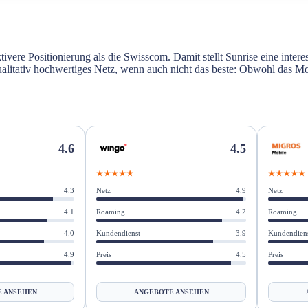
ktivere Positionierung als die Swisscom. Damit stellt Sunrise eine intere
5G-Technologie in stetiger Entwicklun
alitativ hochwertiges Netz, wenn auch nicht das beste: Obwohl das Mob
edrig?
4.5
4.6
unrise
★★★★★
★★★★★
Netz
4.9
4.3
Netz
Roaming
4.2
4.1
Roaming
Kundendienst
3.9
4.0
Kundendien
Preis
4.5
4.9
Preis
ANGEBOTE ANSEHEN
 ANSEHEN