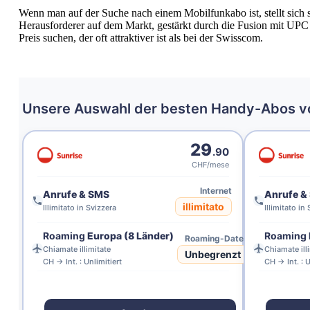
Wenn man auf der Suche nach einem Mobilfunkabo ist, stellt sich sc
Herausforderer auf dem Markt, gestärkt durch die Fusion mit UPC 
Preis suchen, der oft attraktiver ist als bei der Swisscom.
Unsere Auswahl der besten Handy-Abos 
29
.90
CHF/mese
Internet
Anrufe & SMS
Anrufe &
illimitato
Illimitato in Svizzera
Illimitato in
Roaming
Europa (8 Länder)
Roaming
Roaming-Daten
Chiamate illimitate
Chiamate ill
Unbegrenzt
CH → Int. : Unlimitiert
CH → Int. : U