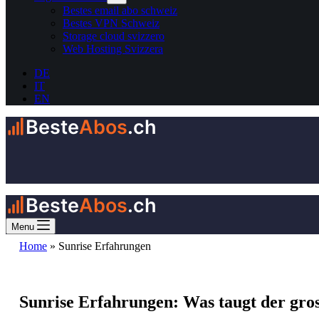
Bestes email abo schweiz
Bestes VPN Schweiz
Storage cloud svizzero
Web Hosting Svizzera
DE
IT
EN
Beste
Abos
.ch
Beste
Abos
.ch
Menu
Home
»
Sunrise Erfahrungen
Sunrise Erfahrungen: Was taugt der gro