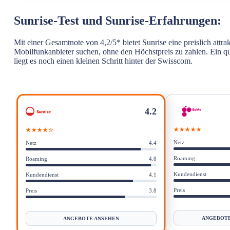
Unsere Auswahl der besten Handy-Abos von Sunrise
Sunrise-Test und Sunrise-Erfahrungen:
Sunrise-Test und Sunrise-Erfahrungen:
Mit einer Gesamtnote von 4,2/5* bietet Sunrise eine preislich attra
Sunrise Mobilfunknetz-Abdeckung: Eine leistungsstarke 
Mobilfunkanbieter suchen, ohne den Höchstpreis zu zahlen. Ein qu
liegt es noch einen kleinen Schritt hinter der Swisscom.
Warum ist das Trustpilot-Rating von Sunrise (1,2/5) so ni
Sunrise: Das Paradoxon der Online-Reputation
Ist der Sunrise-Kundendienst auf der Höhe der Zeit?
4.2
Vertrag, Laufzeit und Kündigung: Die Konditionen bei S
★★★★★
★★★★☆
Netz
Netz
4.4
Vorteile und Nachteile der Sunrise-Mobilfunkabos
Roaming
Roaming
4.8
Fazit: Warum ein Sunrise-Mobilfunkabo wählen?
Kundendienst
Kundendienst
4.1
Preis
Preis
3.8
ANGEBOTE
ANGEBOTE ANSEHEN