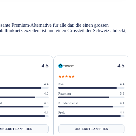
ssante Premium-Alternative für alle dar, die einen grossen
ilfunknetz exzellent ist und einen Grossteil der Schweiz abdeckt,
4.5
4.5
★★★★★
Netz
4.4
N
4.4
Roaming
3.8
R
4.0
Kundendienst
4.1
K
st
4.6
Preis
4.7
P
4.7
ANGEBOTE ANSEHEN
ANGEBOTE ANSEHEN