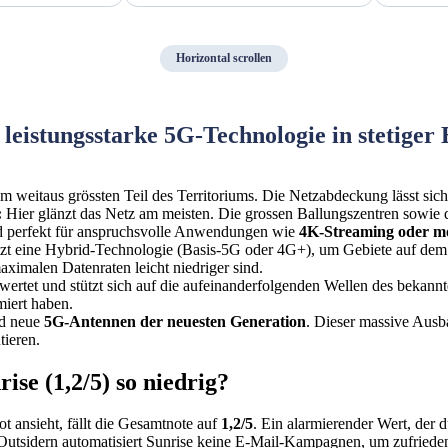
Horizontal scrollen
eistungsstarke 5G-Technologie in stetiger
m weitaus grössten Teil des Territoriums. Die Netzabdeckung lässt sich 
:
Hier glänzt das Netz am meisten. Die grossen Ballungszentren sowie 
 und perfekt für anspruchsvolle Anwendungen wie
4K-Streaming oder mo
zt eine Hybrid-Technologie (Basis-5G oder 4G+), um Gebiete auf dem 
aximalen Datenraten leicht niedriger sind.
wertet und stützt sich auf die aufeinanderfolgenden Wellen des bekann
miert haben.
nd neue
5G-Antennen der neuesten Generation
. Dieser massive Ausb
tieren.
ise (1,2/5) so niedrig?
t ansieht, fällt die Gesamtnote auf
1,2/5
. Ein alarmierender Wert, der
Outsidern automatisiert Sunrise keine E-Mail-Kampagnen, um zufriede