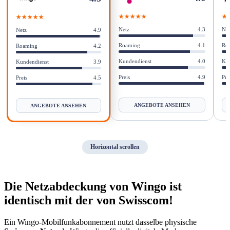
Vorteile und Nachteile der Wingo-
★★★★★
★
★★★★★
Mobilfunkabonnements
Netz
4.3
Net
Netz
4.9
Fazit: Für wen lohnt sich ein Wingo-
Roaming
4.1
Ro
Roaming
4.2
Mobilfunkabonnement?
Kundendienst
4.0
Ku
Kundendienst
3.9
Preis
4.9
Pre
Preis
4.5
ANGEBOTE ANSEHEN
ANGEBOTE ANSEHEN
Horizontal scrollen
Die Netzabdeckung von Wingo ist
identisch mit der von Swisscom!
Ein Wingo-Mobilfunkabonnement nutzt dasselbe physische