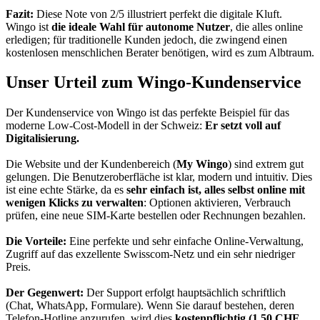
Fazit:
Diese Note von 2/5 illustriert perfekt die digitale Kluft.
Wingo ist
die ideale Wahl für autonome Nutzer
, die alles online
erledigen; für traditionelle Kunden jedoch, die zwingend einen
kostenlosen menschlichen Berater benötigen, wird es zum Albtraum.
Unser Urteil zum Wingo-Kundenservice
Der Kundenservice von Wingo ist das perfekte Beispiel für das
moderne Low-Cost-Modell in der Schweiz:
Er setzt voll auf
Digitalisierung.
Die Website und der Kundenbereich (
My Wingo
) sind extrem gut
gelungen. Die Benutzeroberfläche ist klar, modern und intuitiv. Dies
ist eine echte Stärke, da es
sehr einfach ist, alles selbst online mit
wenigen Klicks zu verwalten
: Optionen aktivieren, Verbrauch
prüfen, eine neue SIM-Karte bestellen oder Rechnungen bezahlen.
Die Vorteile:
Eine perfekte und sehr einfache Online-Verwaltung,
Zugriff auf das exzellente Swisscom-Netz und ein sehr niedriger
Preis.
Der Gegenwert:
Der Support erfolgt hauptsächlich schriftlich
(Chat, WhatsApp, Formulare). Wenn Sie darauf bestehen, deren
Telefon-Hotline anzurufen, wird dies
kostenpflichtig (1.50 CHF