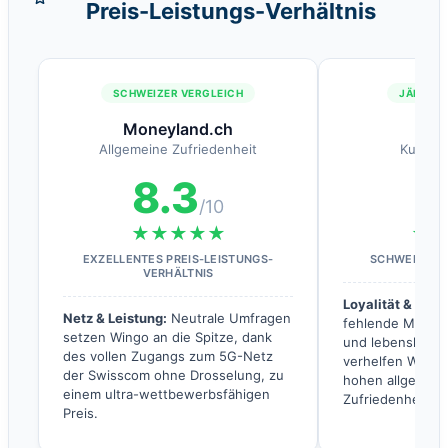
Preis-Leistungs-Verhältnis
SCHWEIZER VERGLEICH
JÄHRLIC
Moneyland.ch
Bo
Allgemeine Zufriedenheit
Kunden
8.3
5
/10
★★★★★
★
EXZELLENTES PREIS-LEISTUNGS-
SCHWEIZER N
VERHÄLTNIS
Loyalität & Einf
Netz & Leistung:
Neutrale Umfragen
fehlende Mindest
setzen Wingo an die Spitze, dank
und lebenslange 
des vollen Zugangs zum 5G-Netz
verhelfen Wingo 
der Swisscom ohne Drosselung, zu
hohen allgemein
einem ultra-wettbewerbsfähigen
Zufriedenheitsn
Preis.