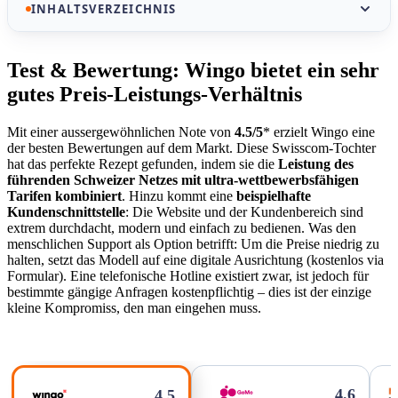
INHALTSVERZEICHNIS
Unsere Auswahl der besten Handy-Abos von Wingo
Test & Bewertung: Wingo bietet ein sehr
gutes Preis-Leistungs-Verhältnis
Test & Bewertung: Wingo bietet ein sehr gutes Preis-
Leistungs-Verhältnis
Mit einer aussergewöhnlichen Note von
4.5/5
* erzielt Wingo eine
Die Netzabdeckung von Wingo ist identisch mit der
der besten Bewertungen auf dem Markt. Diese Swisscom-Tochter
hat das perfekte Rezept gefunden, indem sie die
Leistung des
von Swisscom!
führenden Schweizer Netzes mit ultra-wettbewerbsfähigen
Tarifen kombiniert
. Hinzu kommt eine
beispielhafte
Wingo-Bewertungen: Warum gibt es einen so grossen
Kundenschnittstelle
: Die Website und der Kundenbereich sind
Unterschied zwischen der Trustpilot-Note und der
extrem durchdacht, modern und einfach zu bedienen. Was den
Realität?
menschlichen Support als Option betrifft: Um die Preise niedrig zu
halten, setzt das Modell auf eine digitale Ausrichtung (kostenlos via
Wingo: Ein sehr interessantes Preis-Leistungs-
Formular). Eine telefonische Hotline existiert zwar, ist jedoch für
Verhältnis
bestimmte gängige Anfragen kostenpflichtig – dies ist der einzige
kleine Kompromiss, den man eingehen muss.
Unser Urteil zum Wingo-Kundenservice
Kündigung und Fristen: Was Sie vor dem Abschluss
wissen sollten
4.6
4.5