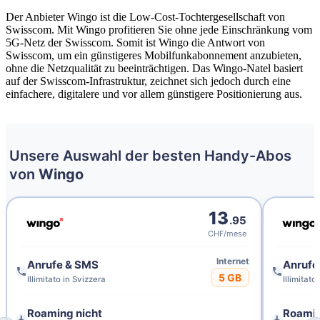
Der Anbieter Wingo ist die Low-Cost-Tochtergesellschaft von
Swisscom. Mit Wingo profitieren Sie ohne jede Einschränkung vom
5G-Netz der Swisscom. Somit ist Wingo die Antwort von
Swisscom, um ein günstigeres Mobilfunkabonnement anzubieten,
ohne die Netzqualität zu beeinträchtigen. Das Wingo-Natel basiert
auf der Swisscom-Infrastruktur, zeichnet sich jedoch durch eine
einfachere, digitalere und vor allem günstigere Positionierung aus.
Unsere Auswahl der besten Handy-Abos
von
Wingo
13
.95
CHF/mese
Internet
Anrufe & SMS
Anrufe
5 GB
Illimitato in Svizzera
Illimitato
Roaming
nicht
Roami