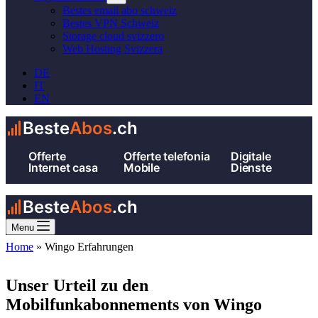
Bestes email abo schweiz
Bestes VPN Schweiz
Storage cloud svizzero
Web Hosting Svizzera
DE
IT
EN
Beste
Abos
.ch
Offerte
Offerte telefonia
Digitale
Internet casa
Mobile
Dienste
Beste
Abos
.ch
Menu
Home
»
Wingo Erfahrungen
Unser Urteil zu den
Mobilfunkabonnements von Wingo