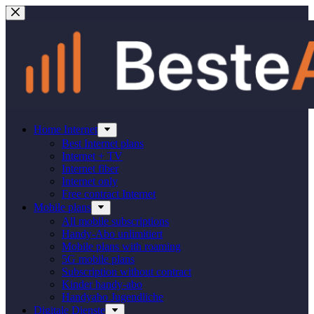
Skip
to
content
Home Internet
Best Internet plans
Internet + TV
Internet fiber
Internet only
Free contract Internet
Mobile plans
All mobile subscriptions
Handy-Abo unlimitiert
Mobile plans with roaming
5G mobile plans
Subscription without contract
Kinder handy-abo
Handyabo Jugendliche
Digitale Dienste