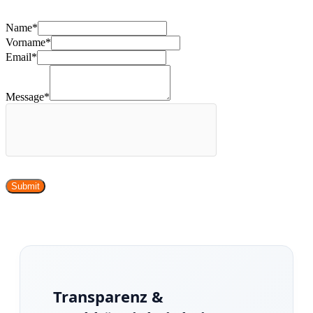
Name
*
Vorname
*
Email
*
Message
*
Submit
Transparenz &