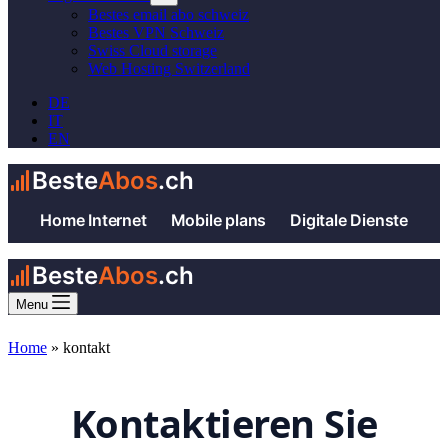
Bestes email abo schweiz
Bestes VPN Schweiz
Swiss Cloud storage
Web Hosting Switzerland
DE
IT
EN
Beste
Abos
.ch
Home Internet
Mobile plans
Digitale Dienste
Beste
Abos
.ch
Menu
Home
»
kontakt
Kontaktieren Sie