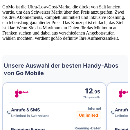
GoMo ist die Ultra-Low-Cost-Marke, die direkt von Salt lanciert
wurde, um den Schweizer Markt über den Preis anzugreifen. Zwei
bis drei Abonnements, komplett unlimitiert und inklusive Roaming,
ein lebenslang garantierter Preis: Das Konzept ist einfach, das Ziel
ist klar. Wenn Sie das Maximum an Daten für das Minimum an
Franken suchen und dabei aus verschiedenen Angebotsstufen
wählen möchten, verdient goMo definitiv Ihre Aufmerksamkeit.
Unsere Auswahl der besten Handy-Abos
von
Go Mobile
12
.95
CHF/month
Internet
Anrufe & SMS
Anrufe
Unlimited
Unlimited in Switzerland
Unlimited
Roaming-Daten
Roaming
Europa
Roami