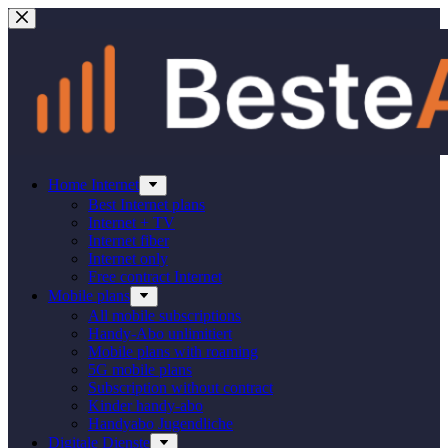
Skip
to
content
Home Internet
Best Internet plans
Internet + TV
Internet fiber
Internet only
Free contract Internet
Mobile plans
All mobile subscriptions
Handy-Abo unlimitiert
Mobile plans with roaming
5G mobile plans
Subscription without contract
Kinder handy-abo
Handyabo Jugendliche
Digitale Dienste