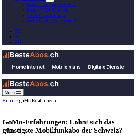
Bestes email abo schweiz
Bestes VPN Schweiz
Swiss Cloud storage
Web Hosting Switzerland
DE
IT
EN
Beste
Abos
.ch
Home Internet
Mobile plans
Digitale Dienste
Beste
Abos
.ch
Menu
Home
»
goMo Erfahrungen
GoMo-Erfahrungen: Lohnt sich das
günstigste Mobilfunkabo der Schweiz?