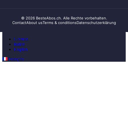
© 2026 BesteAbos.ch. Alle Rechte vorbehalten.
Contact
About us
Terms & conditions
Datenschutzerklärung
German
Italian
English
Français