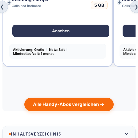
5 GB
Calls not included
Calls not
❮
Ansehen
Aktivierung: Gratis
Netz: Salt
Aktivier
Mindestlaufzeit: 1 monat
Mindestl
Alle Handy-Abos vergleichen
INHALTSVERZEICHNIS