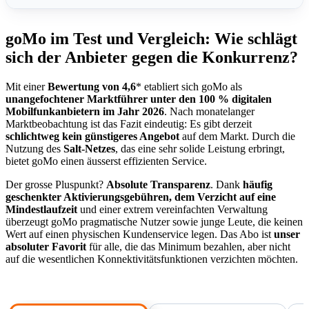
Unsere Auswahl der besten Handy-Abos von Go
goMo im Test und Vergleich: Wie schlägt
Mobile
sich der Anbieter gegen die Konkurrenz?
goMo im Test und Vergleich: Wie schlägt sich der
Anbieter gegen die Konkurrenz?
Mit einer
Bewertung von 4,6
* etabliert sich goMo als
unangefochtener Marktführer unter den 100 % digitalen
Mobilfunkanbietern im Jahr 2026
. Nach monatelanger
Die goMo-Netzabdeckung: Die Stärke des Salt-Netzes
Marktbeobachtung ist das Fazit eindeutig: Es gibt derzeit
zum Tiefpreis
schlichtweg kein günstigeres Angebot
auf dem Markt. Durch die
Nutzung des
Salt-Netzes
, das eine sehr solide Leistung erbringt,
Der goMo-Kundenservice: Tiefpreise erfordern 100 %
bietet goMo einen äusserst effizienten Service.
Digitalisierung
Der grosse Pluspunkt?
Absolute Transparenz
. Dank
häufig
Vertrag ohne Mindestlaufzeit und 100 % Online-
geschenkter Aktivierungsgebühren, dem Verzicht auf eine
Mindestlaufzeit
und einer extrem vereinfachten Verwaltung
Kundenservice: Der goMo-Deal
überzeugt goMo pragmatische Nutzer sowie junge Leute, die keinen
Wert auf einen physischen Kundenservice legen. Das Abo ist
unser
goMo: Der digitale Mobilfunkanbieter auf dem
absoluter Favorit
für alle, die das Minimum bezahlen, aber nicht
Vormarsch
auf die wesentlichen Konnektivitätsfunktionen verzichten möchten.
Das Wichtigste zu den Aktivierungsgebühren und der
Kündigungsfrist