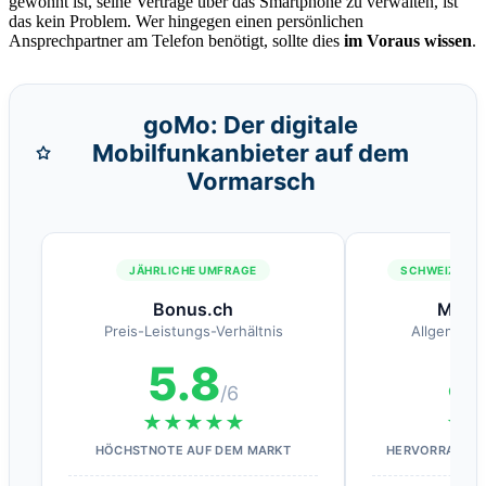
gewohnt ist, seine Verträge über das Smartphone zu verwalten, ist
das kein Problem. Wer hingegen einen persönlichen
Ansprechpartner am Telefon benötigt, sollte dies
im Voraus wissen
.
goMo: Der digitale
Mobilfunkanbieter auf dem
Vormarsch
JÄHRLICHE UMFRAGE
SCHWEIZER V
Bonus.ch
Mone
Preis-Leistungs-Verhältnis
Allgemeine
5.8
8
/6
★★★★★
★
HÖCHSTNOTE AUF DEM MARKT
HERVORRAGEND