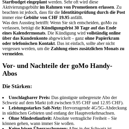
Startbudget eingeplant
werden. Sehr oft wird diese
Aktivierungsgebühr
im Rahmen von Promotionen erlassen
. Zu
beachten ist jedoch, dass für die
Identitätsprüfung durch die Post
immer eine
Gebühr von CHF 19.95
anfällt.
Was den Ausstieg betrifft: Wenn Sie sich entscheiden, goMo zu
verlassen, beträgt die
Kündigungsfrist 30 Tage auf das Ende
eines Kalendermonats
. Die Kündigung wird
vollständig online
über das Kundenkonto
abgewickelt – ganz
ohne Papierkram
oder telefonischen Kontakt
. Das ist einfach, sollte aber nicht
vergessen werden, um die
Zahlung eines zusätzlichen Monats zu
vermeiden
.
Vor- und Nachteile der goMo Handy-
Abos
Die Stärken:
Unschlagbarer Preis:
Das günstigste unbegrenzte Abo der
Schweiz auf dem Markt (oft zwischen 9.95 CHF und 12.95 CHF).
Leistungsstarkes Salt-Netz:
Hervorragende 4G/5G-Abdeckung
in städtischen Gebieten und entlang der Hauptverkehrsachsen.
Ohne Mindestlaufzeit:
Absolute vertragliche Freiheit – Sie
können gehen, wann immer Sie wollen.
Keine bösen Überraschungen:
Alles in der Schweiz ist