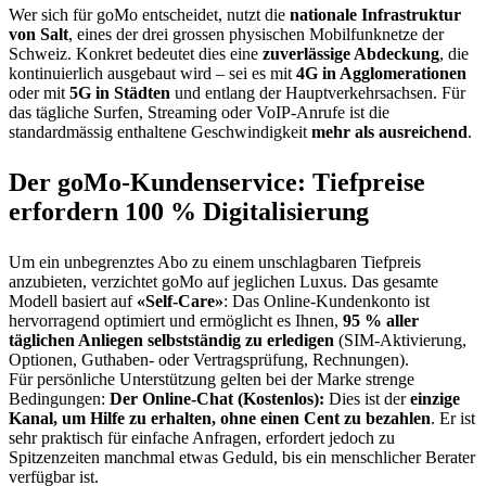
Wer sich für goMo entscheidet, nutzt die
nationale Infrastruktur
von Salt
, eines der drei grossen physischen Mobilfunknetze der
Schweiz. Konkret bedeutet dies eine
zuverlässige Abdeckung
, die
kontinuierlich ausgebaut wird – sei es mit
4G in Agglomerationen
oder mit
5G in Städten
und entlang der Hauptverkehrsachsen. Für
das tägliche Surfen, Streaming oder VoIP-Anrufe ist die
standardmässig enthaltene Geschwindigkeit
mehr als ausreichend
.
Der goMo-Kundenservice: Tiefpreise
erfordern 100 % Digitalisierung
Um ein unbegrenztes Abo zu einem unschlagbaren Tiefpreis
anzubieten, verzichtet goMo auf jeglichen Luxus. Das gesamte
Modell basiert auf
«Self-Care»
: Das Online-Kundenkonto ist
hervorragend optimiert und ermöglicht es Ihnen,
95 % aller
täglichen Anliegen selbstständig zu erledigen
(SIM-Aktivierung,
Optionen, Guthaben- oder Vertragsprüfung, Rechnungen).
Für persönliche Unterstützung gelten bei der Marke strenge
Bedingungen:
Der Online-Chat (Kostenlos):
Dies ist der
einzige
Kanal, um Hilfe zu erhalten, ohne einen Cent zu bezahlen
. Er ist
sehr praktisch für einfache Anfragen, erfordert jedoch zu
Spitzenzeiten manchmal etwas Geduld, bis ein menschlicher Berater
verfügbar ist.